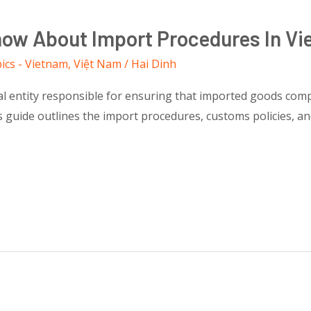
ow About Import Procedures In V
ics - Vietnam
,
Việt Nam
/
Hai Dinh
gal entity responsible for ensuring that imported goods comp
s guide outlines the import procedures, customs policies, and