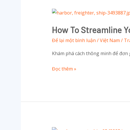
How
to
How To Streamline Y
Streamline
Your
Để lại một bình luận
/
Việt Nam
/
Tr
Transceiver
Khám phá cách thông minh để đơn gi
Equipment
Import
Đọc thêm »
With
IOR
Service?