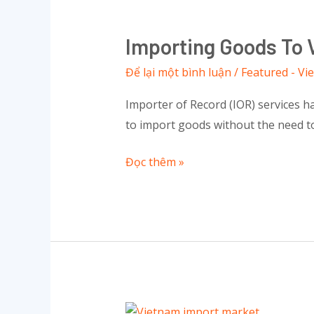
Importing
Goods
Importing Goods To 
to
Vietnam
Để lại một bình luận
/
Featured - Vi
without
Importer of Record (IOR) services h
Having
to import goods without the need to 
a
Local
Đọc thêm »
Company
What