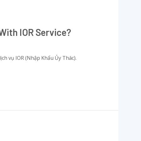
With IOR Service?
dịch vụ IOR (Nhập Khẩu Ủy Thác).