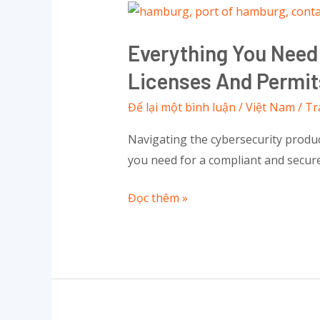
Everything
You
Everything You Need
Need
To
Licenses And Permit
Know
Để lại một bình luận
/
Việt Nam
/
Tr
About
Cybersecurity
Navigating the cybersecurity product
Product
you need for a compliant and secur
Trading
Licenses
Đọc thêm »
And
Permits
In
Vietnam