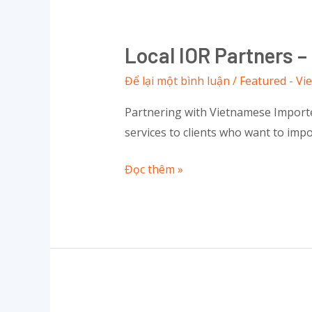
Local
IOR
Local IOR Partners –
Partners
–
Để lại một bình luận
/
Featured - Vi
The
Partnering with Vietnamese Importer
Optimal
services to clients who want to impo
Opption
for
Đọc thêm »
Importing
to
Vietnam