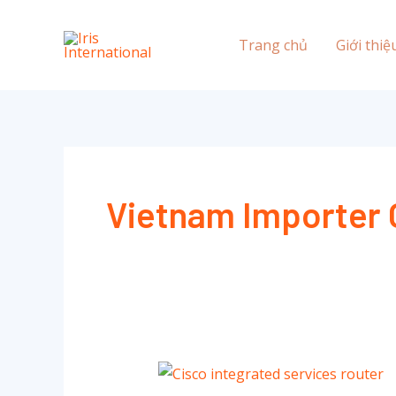
Nhảy
tới
Trang chủ
Giới thiệ
nội
dung
Vietnam Importer 
What