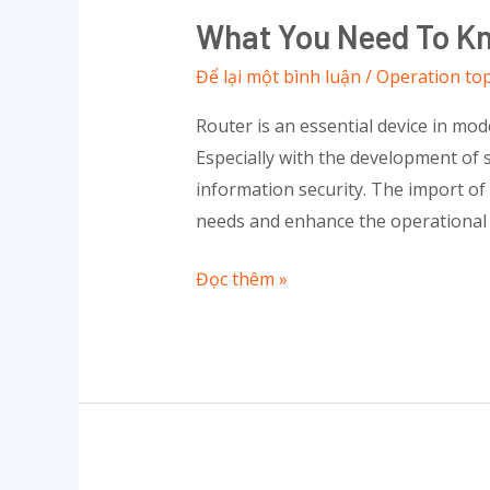
You
What You Need To K
Need
to
Để lại một bình luận
/
Operation top
Know
Router is an essential device in mo
When
Especially with the development of s
Importing
information security. The import of 
Router
needs and enhance the operational e
to
Vietnam
Đọc thêm »