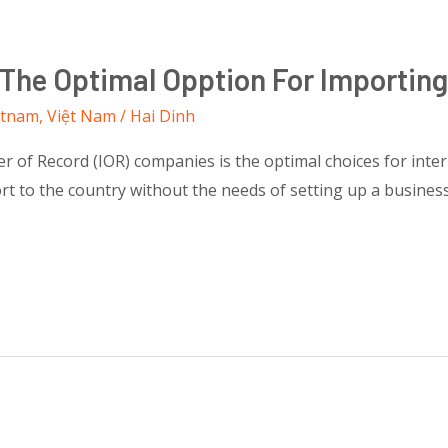
 The Optimal Opption For Importin
etnam
,
Việt Nam
/
Hai Dinh
 of Record (IOR) companies is the optimal choices for inte
rt to the country without the needs of setting up a business