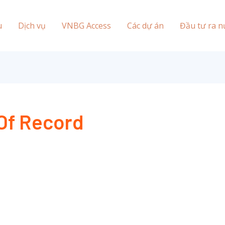
u
Dịch vụ
VNBG Access
Các dự án
Đầu tư ra n
Of Record