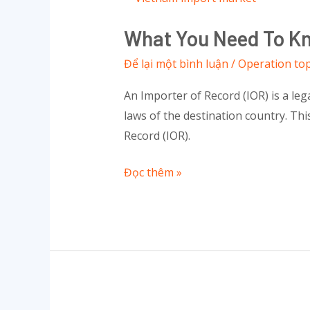
You
What You Need To Kn
Need
to
Để lại một bình luận
/
Operation top
Know
An Importer of Record (IOR) is a le
about
laws of the destination country. Thi
Import
Record (IOR).
Procedures
in
Đọc thêm »
Vietnam