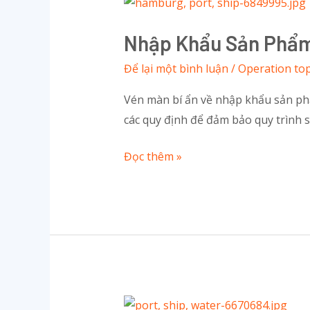
Nhập
Khẩu
Nhập Khẩu Sản Phẩm 
Sản
Phẩm
Để lại một bình luận
/
Operation top
Mã
Vén màn bí ẩn về nhập khẩu sản phẩ
Hóa
các quy định để đảm bảo quy trình s
Vào
Việt
Đọc thêm »
Nam:
Tất
Cả
Những
Gì
Bạn
Cần
Biết
Tại