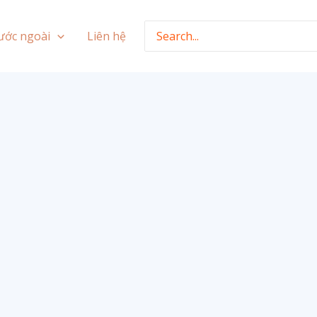
Search
ước ngoài
Liên hệ
for: