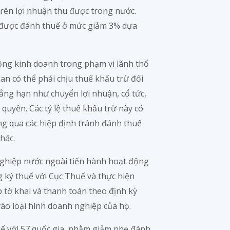
rên lợi nhuận thu được trong nước.
tế được đánh thuế ở mức giảm 3% dựa
ộng kinh doanh trong phạm vi lãnh thổ
an có thể phải chịu thuế khấu trừ đối
hẳng hạn như chuyển lợi nhuận, cổ tức,
 quyền. Các tỷ lệ thuế khấu trừ này có
g qua các hiệp định tránh đánh thuế
hác.
ghiệp nước ngoài tiến hành hoạt động
 ký thuế với Cục Thuế và thực hiện
 tờ khai và thanh toán theo định kỳ
ào loại hình doanh nghiệp của họ.
huế với 57 quốc gia, nhằm giảm nhẹ đánh