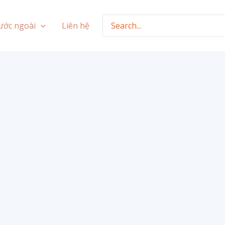
Search
ước ngoài
Liên hệ
for: